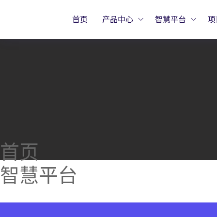
首页
产品中心
智慧平台
项
首页
智慧平台